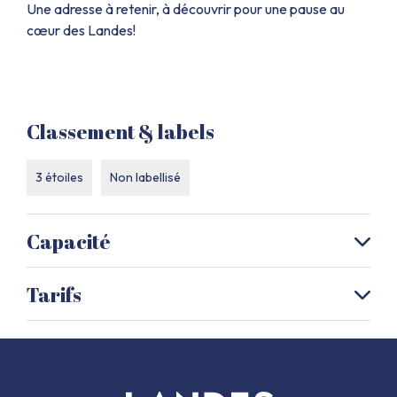
Une adresse à retenir, à découvrir pour une pause au
cœur des Landes!
Classement & labels
3 étoiles
Non labellisé
Capacité
Capacité maximum possible : 5
Tarifs
Moyens de paiement
Cartes de paiement
Chèques bancaires et postaux