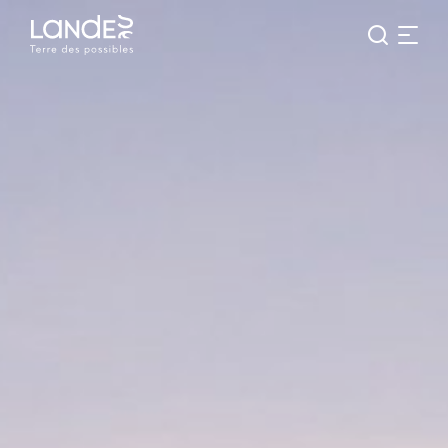
Je
Menu
recherc
Vivre
dans
les
Landes
:
Terre
des
possibles