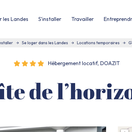
r les Landes
S’installer
Travailler
Entreprend
nstaller
Se loger dans les Landes
Locations temporaires
Gî
Hébergement locatif,
DOAZIT
îte de l’horiz