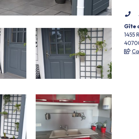
Co
pa
Gîte 
té
1455 
4070
Ca