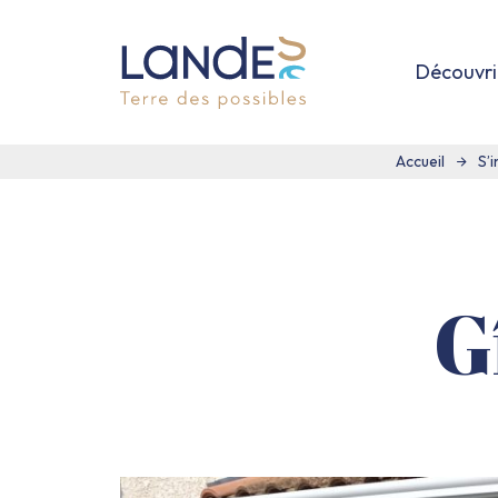
Découvri
Vivre
dans
Accueil
S’i
les
Landes
:
Terre
G
des
possibles