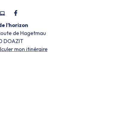
ntacter
Visiter
Facebook
r
le
de l’horizon
léphone
site
Route de Hagetmau
internet
0
DOAZIT
lculer mon itinéraire