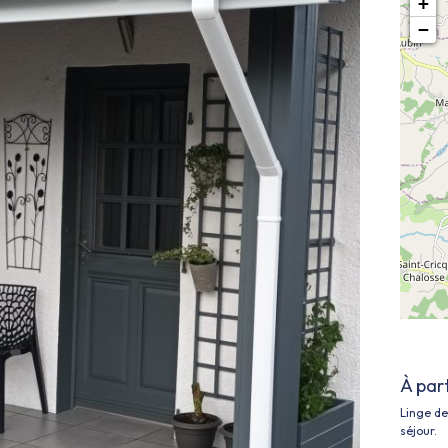
+
−
À par
Linge de 
séjour.