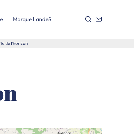
Je
Contact
re
Marque LandeS
recherche
te de l’horizon
on