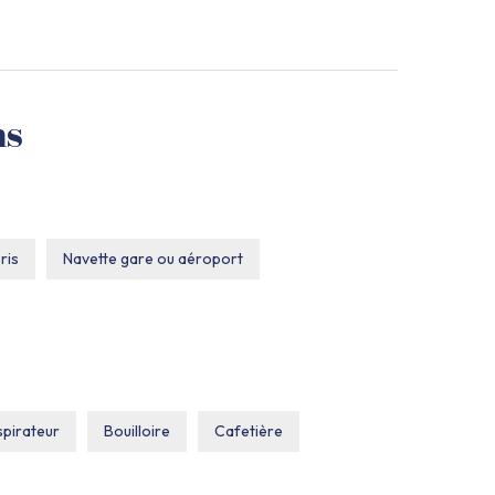
ns
ris
Navette gare ou aéroport
Paniers pique-nique
Prêt de vélos
pirateur
Bouilloire
Cafetière
né congélation
Four
Four à micro ondes