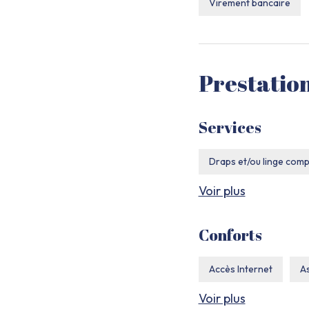
Virement bancaire
Prestatio
Services
Draps et/ou linge comp
Voir plus
Nettoyage / ménage
Wifi
Conforts
Accès Internet
As
Voir plus
Chauffage
Combi