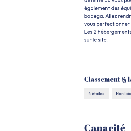
détente où vous pou
également des équi
bodega. Allez rendre
vous perfectionner 
Les 2 hébergements 
sur le site.
Classement & l
4 étoiles
Non labe
Capacité