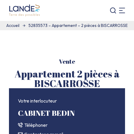
Je
Menu
recherc
Vivre
Accueil
52835573 – Appartement – 2 pièces à BISCARROSSE
dans
les
Landes
:
Terre
Vente
des
possibles
Appartement 2 pièces à
BISCARROSSE
Votre interlocuteur
CABINET BEDIN
Téléphoner