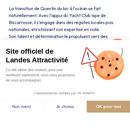
La transition de Quentin du lac à l’océan se fait
naturellement. Avec l’appui du Yacht Club Ispe de
Biscarrosse, il s’engage dans des régates locales puis
nationales, enrichissant son expertise en voile.
Son talent et détermination le propulsent vers des
compétitions internationales, où il se distingue en
Site officiel de
conditions extrêmes.
Landes Attractivité
Une victoire qui résonne avec
Ce site utilise des cookies, pour une
les valeurs des Landes
meilleure expérience, nous vous proposons
de vous accompagner.
Consentements certifiés par
La victoire de Quentin dans l
‘Ocean Fifty de la Transat
Jacques Vabre
dépasse un simple exploit sportif.
Non merci
Je choisis
OK pour moi
Se loger
Travailler
Se former
Entreprendre
Effectivement, elle représente l’apogée d’une existence
Axeptio consent
Plateforme de Gestion du Consentement : Personnalisez vos O
dédiée à la passion et à l’engagement, profondément
Notre plateforme vous permet d'adapter et de gérer vos paramètr
enracinée dans les Landes.