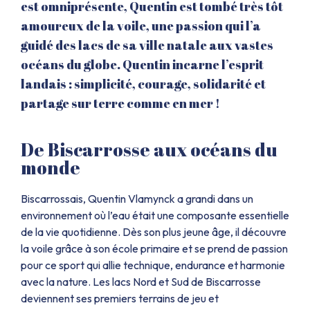
est omniprésente, Quentin est tombé très tôt
amoureux de la voile, une passion qui l’a
guidé des lacs de sa ville natale aux vastes
océans du globe. Quentin incarne l’esprit
landais : simplicité, courage, solidarité et
partage sur terre comme en mer !
De Biscarrosse aux océans du
monde
Biscarrossais, Quentin Vlamynck a grandi dans un
environnement où l’eau était une composante essentielle
de la vie quotidienne. Dès son plus jeune âge, il découvre
la voile grâce à son école primaire et se prend de passion
pour ce sport qui allie technique, endurance et harmonie
avec la nature. Les lacs Nord et Sud de Biscarrosse
deviennent ses premiers terrains de jeu et