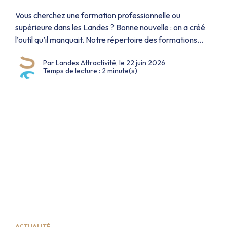
Vous cherchez une formation professionnelle ou
supérieure dans les Landes ? Bonne nouvelle : on a créé
l’outil qu’il manquait. Notre répertoire des formations
dans les Landes vous permet d’explorer en quelques
Par Landes Attractivité, le 22 juin 2026
clics toute l’offre de formation du département — sans
Temps de lecture : 2 minute(s)
jongler entre dix plateformes différentes. Fini la chasse
aux infos sur dix plateformes différentes […]
ACTUALITÉ .