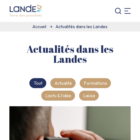
Je
Menu
recherc
Vivre
Accueil
Actualités dans les Landes
dans
les
Landes
Actualités dans les
:
Landes
Terre
des
possibles
Tout
Actualité
Formations
L'actu & l'idée
Laüsa