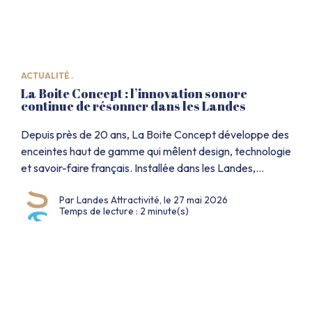
ACTUALITÉ .
La Boite Concept : l’innovation sonore
continue de résonner dans les Landes
Depuis près de 20 ans, La Boite Concept développe des
enceintes haut de gamme qui mêlent design, technologie
et savoir-faire français. Installée dans les Landes,
l’entreprise poursuit son aventure avec une ambition
Par Landes Attractivité, le 27 mai 2026
claire : imaginer des solutions audio innovantes, pensées
Temps de lecture : 2 minute(s)
pour les usages d’aujourd’hui et de demain. À travers
une immersion au cœur de leur […]