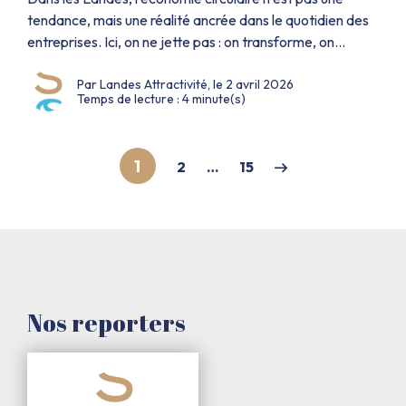
tendance, mais une réalité ancrée dans le quotidien des
entreprises. Ici, on ne jette pas : on transforme, on
réinvente, on donne une seconde vie aux déchets dans
Par Landes Attractivité, le 2 avril 2026
les Landes. Rencontre avec cinq acteurs landais qui
Temps de lecture : 4 minute(s)
prouvent que durabilité et performance économique
font bon ménage. Ouateco : […]
1
2
…
15
Nos reporters