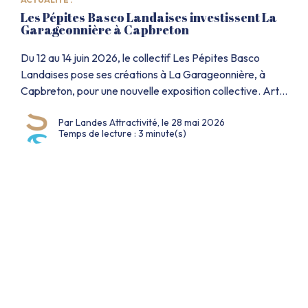
Les Pépites Basco Landaises investissent La
Garageonnière à Capbreton
Du 12 au 14 juin 2026, le collectif Les Pépites Basco
Landaises pose ses créations à La Garageonnière, à
Capbreton, pour une nouvelle exposition collective. Art,
artisanat d’art et univers automobile s’y rencontrent
Par Landes Attractivité, le 28 mai 2026
dans une ambiance originale. Pendant trois jours, le
Temps de lecture : 3 minute(s)
public pourra découvrir des pièces uniques fabriquées
localement. L’évènement prendra place dans un lieu […]