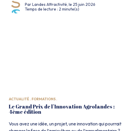
Par Landes Attractivité, le 25 juin 2026
portée par des professionnels passionnés. Un métier à
Temps de lecture : 2 minute(s)
part entière, bien plus qu’une simple boule de glace On
l’imagine souvent derrière un […]
ACTUALITÉ .
FORMATIONS .
Le Grand Prix de l’Innovation Agrolandes :
4ème édition
Vous avez une idée, un projet, une innovation qui pourrait
changer la face de l’agriculture ou de l’agroalimentaire ?