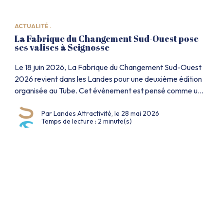
ACTUALITÉ .
La Fabrique du Changement Sud-Ouest pose
ses valises à Seignosse
Le 18 juin 2026, La Fabrique du Changement Sud-Ouest
2026 revient dans les Landes pour une deuxième édition
organisée au Tube. Cet évènement est pensé comme un
festival professionnel des transformations positives. Il
Par Landes Attractivité, le 28 mai 2026
réunira managers, dirigeants, responsables RH et
Temps de lecture : 2 minute(s)
acteurs du changement venus de tout le Sud-Ouest.
Cette nouvelle édition s’articulera autour d’un thème
central […]