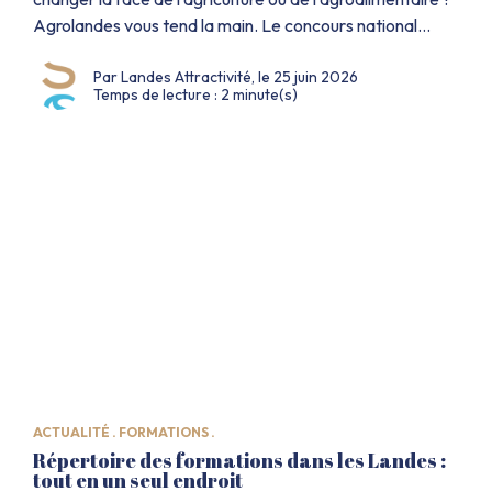
Agrolandes vous tend la main. Le concours national
Grand Prix de l’Innovation Agrolandes ouvre
Par Landes Attractivité, le 25 juin 2026
officiellement ses candidatures jusqu’au 31 décembre
Temps de lecture : 2 minute(s)
2026. 30 000 € de dotation sont à la clé, mais pas
seulement. Un concours fait […]
ACTUALITÉ .
FORMATIONS .
Répertoire des formations dans les Landes :
tout en un seul endroit