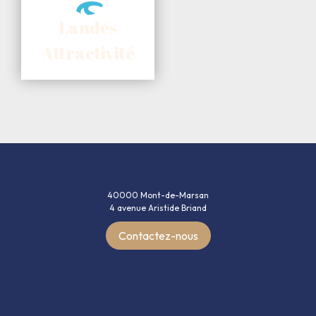
Landes
Attractivité
Vivre
40000 Mont-de-Marsan
dans
4 avenue Aristide Briand
les
Landes
Contactez-nous
:
Terre
des
possibles
Découvrir les Landes