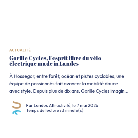
ACTUALITÉ .
Gorille Cycles, l’esprit libre du vélo
électrique made in Landes
À Hossegor, entre forêt, océan et pistes cyclables, une
équipe de passionnés fait avancer la mobilité douce
avec style. Depuis plus de dix ans, Gorille Cycles imagine,
teste et assemble des vélos électriques robustes,
Par Landes Attractivité, le 7 mai 2026
confortables et réparables, pensés pour les trajets du
Temps de lecture : 3 minute(s)
quotidien comme pour les escapades vers la plage.
Derrière leur silhouette reconnaissable entre […]