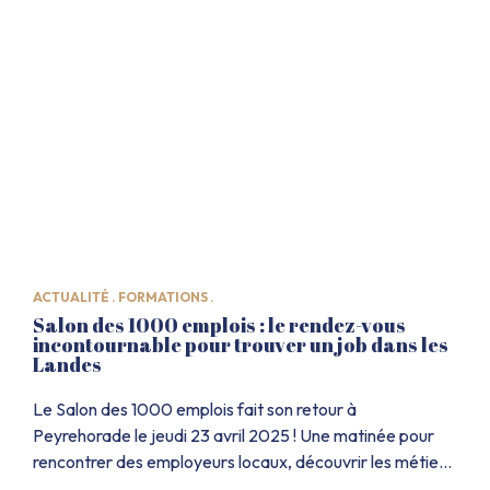
experts […]
ACTUALITÉ .
FORMATIONS .
Salon des 1000 emplois : le rendez-vous
incontournable pour trouver un job dans les
Landes
Le Salon des 1000 emplois fait son retour à
Peyrehorade le jeudi 23 avril 2025 ! Une matinée pour
rencontrer des employeurs locaux, découvrir les métiers
qui recrutent dans les Landes et décrocher un emploi