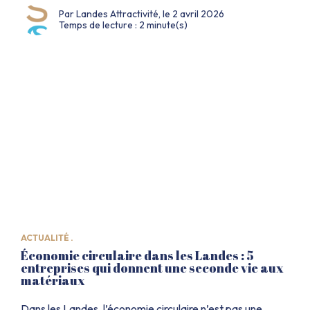
Par Landes Attractivité, le 2 avril 2026
près de chez vous. Entrée gratuite, CV en main et
Temps de lecture : 2 minute(s)
motivation au rendez-vous ! Des centaines d’offres
d’emploi dans les […]
ACTUALITÉ .
Économie circulaire dans les Landes : 5
entreprises qui donnent une seconde vie aux
matériaux
Dans les Landes, l’économie circulaire n’est pas une