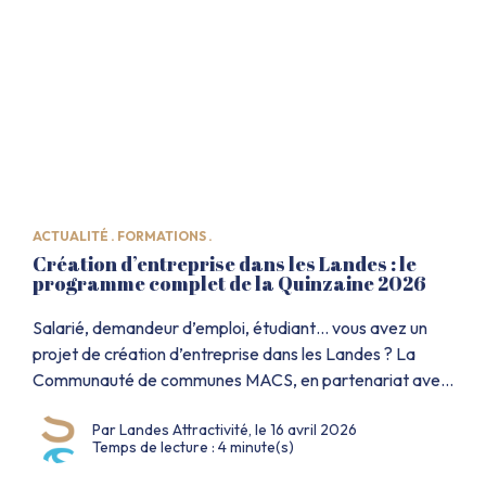
ACTUALITÉ .
FORMATIONS .
Création d’entreprise dans les Landes : le
programme complet de la Quinzaine 2026
Salarié, demandeur d’emploi, étudiant… vous avez un
projet de création d’entreprise dans les Landes ? La
Communauté de communes MACS, en partenariat avec
les acteurs de l’accompagnement et la Région Nouvelle-
Par Landes Attractivité, le 16 avril 2026
Aquitaine, organise sa Quinzaine de la création
Temps de lecture : 4 minute(s)
d’entreprise du 20 avril au 7 mai 2026. Plus d’une dizaine
d’ateliers gratuits, des rencontres inspirantes, des